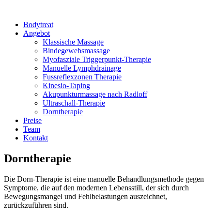
Bodytreat
Angebot
Klassische Massage
Bindegewebsmassage
Myofasziale Triggerpunkt-Therapie
Manuelle Lymphdrainage
Fussreflexzonen Therapie
Kinesio-Taping
Akupunkturmassage nach Radloff
Ultraschall-Therapie
Dorntherapie
Preise
Team
Kontakt
Dorntherapie
Die Dorn-Therapie ist eine manuelle Behandlungsmethode gegen
Symptome, die auf den modernen Lebensstill, der sich durch
Bewegungsmangel und Fehlbelastungen auszeichnet,
zurückzuführen sind.