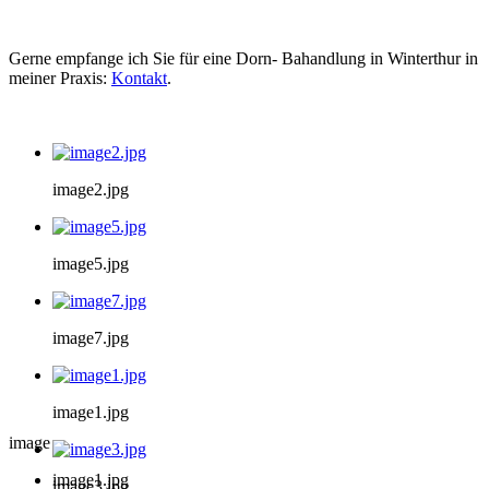
Gerne empfange ich Sie für eine Dorn- Bahandlung in Winterthur in
meiner Praxis:
Kontakt
.
image2.jpg
image5.jpg
image7.jpg
image1.jpg
image
image1.jpg
image3.jpg